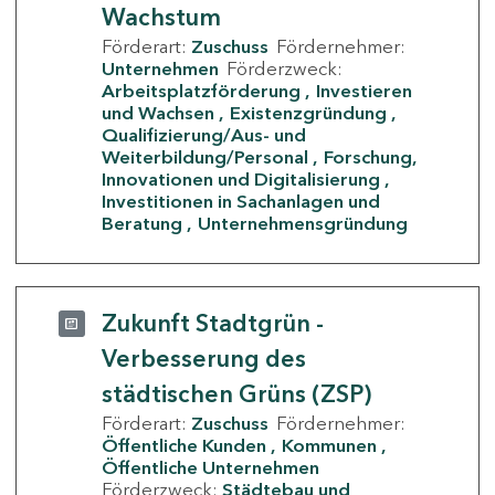
Wachstum
Förderart:
Zuschuss
Fördernehmer:
Unternehmen
Förderzweck:
Arbeitsplatzförderung
Investieren
und Wachsen
Existenzgründung
Qualifizierung/Aus- und
Weiterbildung/Personal
Forschung,
Innovationen und Digitalisierung
Investitionen in Sachanlagen und
Beratung
Unternehmensgründung
Zukunft Stadtgrün -
Verbesserung des
städtischen Grüns (ZSP)
Förderart:
Zuschuss
Fördernehmer:
Öffentliche Kunden
Kommunen
Öffentliche Unternehmen
Förderzweck:
Städtebau und