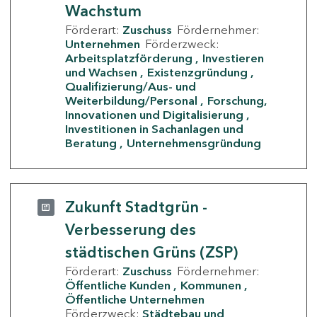
Wachstum
Förderart:
Zuschuss
Fördernehmer:
Unternehmen
Förderzweck:
Arbeitsplatzförderung
Investieren
und Wachsen
Existenzgründung
Qualifizierung/Aus- und
Weiterbildung/Personal
Forschung,
Innovationen und Digitalisierung
Investitionen in Sachanlagen und
Beratung
Unternehmensgründung
Zukunft Stadtgrün -
Verbesserung des
städtischen Grüns (ZSP)
Förderart:
Zuschuss
Fördernehmer:
Öffentliche Kunden
Kommunen
Öffentliche Unternehmen
Förderzweck:
Städtebau und