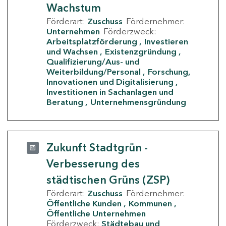
Wachstum
Förderart:
Zuschuss
Fördernehmer:
Unternehmen
Förderzweck:
Arbeitsplatzförderung
Investieren
und Wachsen
Existenzgründung
Qualifizierung/Aus- und
Weiterbildung/Personal
Forschung,
Innovationen und Digitalisierung
Investitionen in Sachanlagen und
Beratung
Unternehmensgründung
Zukunft Stadtgrün -
Verbesserung des
städtischen Grüns (ZSP)
Förderart:
Zuschuss
Fördernehmer:
Öffentliche Kunden
Kommunen
Öffentliche Unternehmen
Förderzweck:
Städtebau und