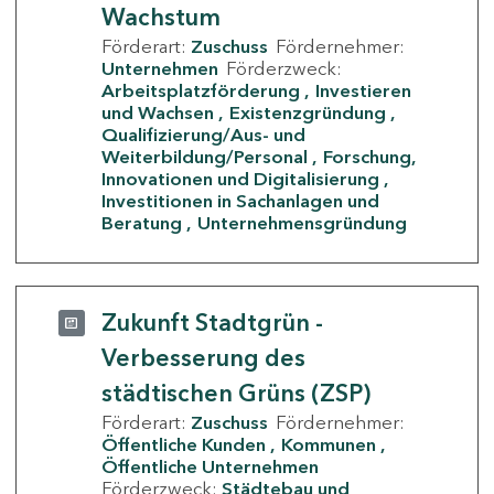
Wachstum
Förderart:
Zuschuss
Fördernehmer:
Unternehmen
Förderzweck:
Arbeitsplatzförderung
Investieren
und Wachsen
Existenzgründung
Qualifizierung/Aus- und
Weiterbildung/Personal
Forschung,
Innovationen und Digitalisierung
Investitionen in Sachanlagen und
Beratung
Unternehmensgründung
Zukunft Stadtgrün -
Verbesserung des
städtischen Grüns (ZSP)
Förderart:
Zuschuss
Fördernehmer:
Öffentliche Kunden
Kommunen
Öffentliche Unternehmen
Förderzweck:
Städtebau und