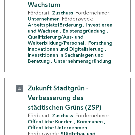
Wachstum
Förderart:
Zuschuss
Fördernehmer:
Unternehmen
Förderzweck:
Arbeitsplatzförderung
Investieren
und Wachsen
Existenzgründung
Qualifizierung/Aus- und
Weiterbildung/Personal
Forschung,
Innovationen und Digitalisierung
Investitionen in Sachanlagen und
Beratung
Unternehmensgründung
Zukunft Stadtgrün -
Verbesserung des
städtischen Grüns (ZSP)
Förderart:
Zuschuss
Fördernehmer:
Öffentliche Kunden
Kommunen
Öffentliche Unternehmen
Förderzweck:
Städtebau und