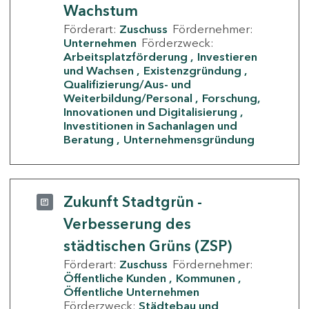
Wachstum
Förderart:
Zuschuss
Fördernehmer:
Unternehmen
Förderzweck:
Arbeitsplatzförderung
Investieren
und Wachsen
Existenzgründung
Qualifizierung/Aus- und
Weiterbildung/Personal
Forschung,
Innovationen und Digitalisierung
Investitionen in Sachanlagen und
Beratung
Unternehmensgründung
Zukunft Stadtgrün -
Verbesserung des
städtischen Grüns (ZSP)
Förderart:
Zuschuss
Fördernehmer:
Öffentliche Kunden
Kommunen
Öffentliche Unternehmen
Förderzweck:
Städtebau und