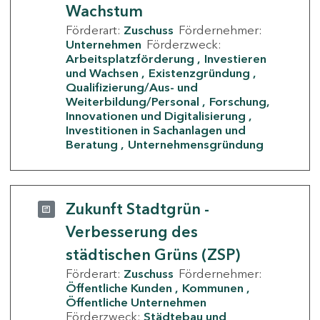
Wachstum
Förderart:
Zuschuss
Fördernehmer:
Unternehmen
Förderzweck:
Arbeitsplatzförderung
Investieren
und Wachsen
Existenzgründung
Qualifizierung/Aus- und
Weiterbildung/Personal
Forschung,
Innovationen und Digitalisierung
Investitionen in Sachanlagen und
Beratung
Unternehmensgründung
Zukunft Stadtgrün -
Verbesserung des
städtischen Grüns (ZSP)
Förderart:
Zuschuss
Fördernehmer:
Öffentliche Kunden
Kommunen
Öffentliche Unternehmen
Förderzweck:
Städtebau und