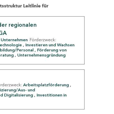
struktur Leitlinie für
er regionalen
IGA
Unternehmen
Förderzweck:
Technologie
Investieren und Wachsen
rbildung/Personal
Förderung von
eratung
Unternehmensgründung
örderzweck:
Arbeitsplatzförderung
fizierung/Aus- und
d Digitalisierung
Investitionen in
g