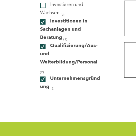
Investieren und
Wachsen
(2)
ndorte
Investitionen in
Sachanlagen und
Beratung
(2)
Qualifizierung/Aus-
und
Weiterbildung/Personal
(2)
Unternehmensgründ
ung
(2)