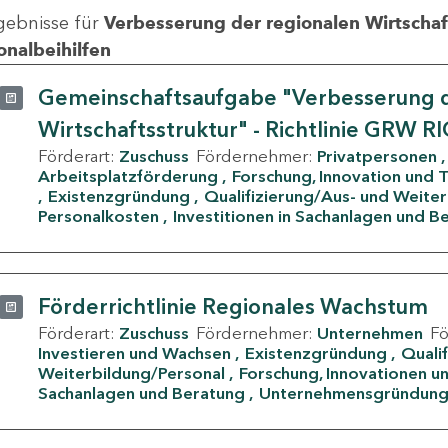
gebnisse für
Verbesserung der regionalen Wirtschafts
onalbeihilfen
Gemeinschaftsaufgabe "Verbesserung d
Wirtschaftsstruktur" - Richtlinie GRW R
Förderart:
Zuschuss
Fördernehmer:
Privatpersonen
Arbeitsplatzförderung
Forschung, Innovation und 
Existenzgründung
Qualifizierung/Aus- und Weite
Personalkosten
Investitionen in Sachanlagen und B
Förderrichtlinie Regionales Wachstum
Förderart:
Zuschuss
Fördernehmer:
Unternehmen
F
Investieren und Wachsen
Existenzgründung
Quali
Weiterbildung/Personal
Forschung, Innovationen un
Sachanlagen und Beratung
Unternehmensgründun