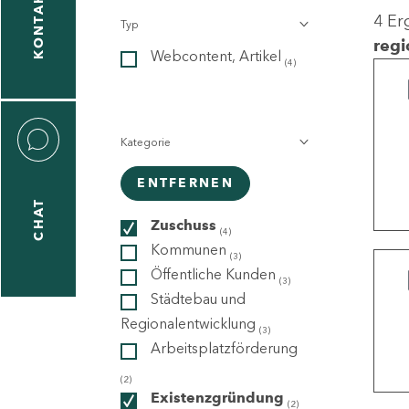
KONTAKT
4 Er
Typ
gen
regi
Webcontent, Artikel
n
(4)
Kategorie
ENTFERNEN
CHAT
icecenter
Zuschuss
(4)
Kommunen
(3)
Öffentliche Kunden
(3)
taktformular
Städtebau und
Regionalentwicklung
(3)
Arbeitsplatzförderung
erportal
(2)
Existenzgründung
(2)