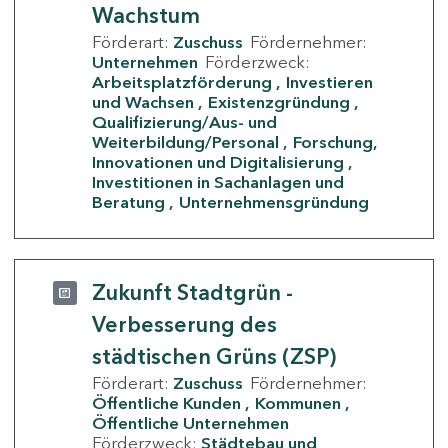
Wachstum
Förderart:
Zuschuss
Fördernehmer:
Unternehmen
Förderzweck:
Arbeitsplatzförderung
Investieren
und Wachsen
Existenzgründung
Qualifizierung/Aus- und
Weiterbildung/Personal
Forschung,
Innovationen und Digitalisierung
Investitionen in Sachanlagen und
Beratung
Unternehmensgründung
Zukunft Stadtgrün -
Verbesserung des
städtischen Grüns (ZSP)
Förderart:
Zuschuss
Fördernehmer:
Öffentliche Kunden
Kommunen
Öffentliche Unternehmen
Förderzweck:
Städtebau und