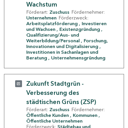
Wachstum
Förderart:
Zuschuss
Fördernehmer:
Unternehmen
Förderzweck:
Arbeitsplatzförderung
Investieren
und Wachsen
Existenzgründung
Qualifizierung/Aus- und
Weiterbildung/Personal
Forschung,
Innovationen und Digitalisierung
Investitionen in Sachanlagen und
Beratung
Unternehmensgründung
Zukunft Stadtgrün -
Verbesserung des
städtischen Grüns (ZSP)
Förderart:
Zuschuss
Fördernehmer:
Öffentliche Kunden
Kommunen
Öffentliche Unternehmen
Förderzweck:
Städtebau und