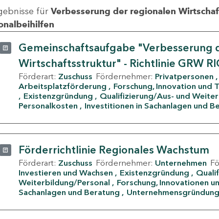
gebnisse für
Verbesserung der regionalen Wirtschafts
onalbeihilfen
Gemeinschaftsaufgabe "Verbesserung d
Wirtschaftsstruktur" - Richtlinie GRW R
Förderart:
Zuschuss
Fördernehmer:
Privatpersonen
Arbeitsplatzförderung
Forschung, Innovation und 
Existenzgründung
Qualifizierung/Aus- und Weite
Personalkosten
Investitionen in Sachanlagen und B
Förderrichtlinie Regionales Wachstum
Förderart:
Zuschuss
Fördernehmer:
Unternehmen
F
Investieren und Wachsen
Existenzgründung
Quali
Weiterbildung/Personal
Forschung, Innovationen un
Sachanlagen und Beratung
Unternehmensgründun