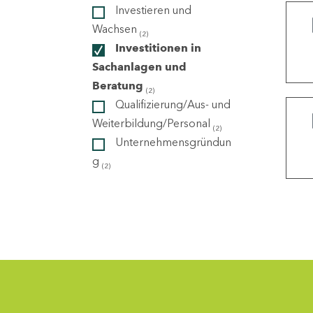
Investieren und
Wachsen
(2)
ndorte
Investitionen in
Sachanlagen und
Beratung
(2)
Qualifizierung/Aus- und
Weiterbildung/Personal
(2)
Unternehmensgründun
g
(2)