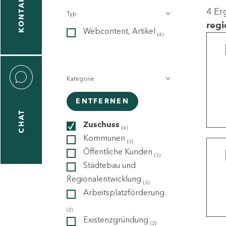
KONTAKT
4 Er
Typ
gen
regi
Webcontent, Artikel
n
(4)
Kategorie
ENTFERNEN
CHAT
icecenter
Zuschuss
(4)
Kommunen
(3)
Öffentliche Kunden
(3)
taktformular
Städtebau und
Regionalentwicklung
(3)
Arbeitsplatzförderung
erportal
(2)
Existenzgründung
(2)