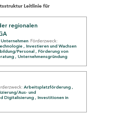
struktur Leitlinie für
er regionalen
IGA
Unternehmen
Förderzweck:
Technologie
Investieren und Wachsen
rbildung/Personal
Förderung von
eratung
Unternehmensgründung
örderzweck:
Arbeitsplatzförderung
fizierung/Aus- und
d Digitalisierung
Investitionen in
g