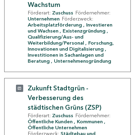
Wachstum
Förderart:
Zuschuss
Fördernehmer:
Unternehmen
Förderzweck:
Arbeitsplatzförderung
Investieren
und Wachsen
Existenzgründung
Qualifizierung/Aus- und
Weiterbildung/Personal
Forschung,
Innovationen und Digitalisierung
Investitionen in Sachanlagen und
Beratung
Unternehmensgründung
Zukunft Stadtgrün -
Verbesserung des
städtischen Grüns (ZSP)
Förderart:
Zuschuss
Fördernehmer:
Öffentliche Kunden
Kommunen
Öffentliche Unternehmen
Förderzweck:
Städtebau und