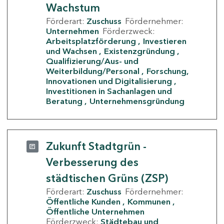
Wachstum
Förderart:
Zuschuss
Fördernehmer:
Unternehmen
Förderzweck:
Arbeitsplatzförderung
Investieren
und Wachsen
Existenzgründung
Qualifizierung/Aus- und
Weiterbildung/Personal
Forschung,
Innovationen und Digitalisierung
Investitionen in Sachanlagen und
Beratung
Unternehmensgründung
Zukunft Stadtgrün -
Verbesserung des
städtischen Grüns (ZSP)
Förderart:
Zuschuss
Fördernehmer:
Öffentliche Kunden
Kommunen
Öffentliche Unternehmen
Förderzweck:
Städtebau und