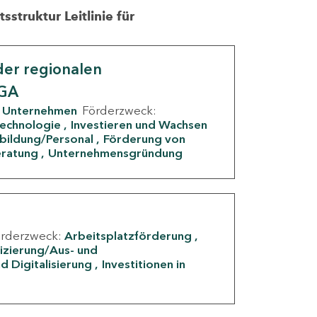
struktur Leitlinie für
er regionalen
IGA
Unternehmen
Förderzweck:
Technologie
Investieren und Wachsen
rbildung/Personal
Förderung von
eratung
Unternehmensgründung
örderzweck:
Arbeitsplatzförderung
fizierung/Aus- und
d Digitalisierung
Investitionen in
g