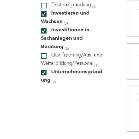
Existenzgründung
(2)
Investieren und
ndorte
Wachsen
(2)
Investitionen in
Sachanlagen und
Beratung
(2)
Qualifizierung/Aus- und
Weiterbildung/Personal
(2)
Unternehmensgründ
ung
(2)