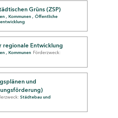
tädtischen Grüns (ZSP)
den
Kommunen
Öffentliche
entwicklung
r regionale Entwicklung
den
Kommunen
Förderzweck:
ngsplänen und
nungsförderung)
derzweck:
Städtebau und