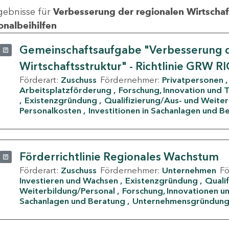
gebnisse für
Verbesserung der regionalen Wirtschafts
onalbeihilfen
Gemeinschaftsaufgabe "Verbesserung d
Wirtschaftsstruktur" - Richtlinie GRW R
Förderart:
Zuschuss
Fördernehmer:
Privatpersonen
Arbeitsplatzförderung
Forschung, Innovation und 
Existenzgründung
Qualifizierung/Aus- und Weite
Personalkosten
Investitionen in Sachanlagen und B
Förderrichtlinie Regionales Wachstum
Förderart:
Zuschuss
Fördernehmer:
Unternehmen
F
Investieren und Wachsen
Existenzgründung
Quali
Weiterbildung/Personal
Forschung, Innovationen un
Sachanlagen und Beratung
Unternehmensgründun