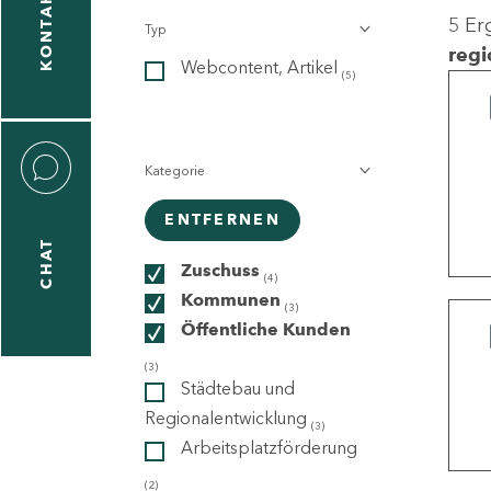
KONTAKT
5 Er
Typ
gen
regi
Webcontent, Artikel
n
(5)
Kategorie
ENTFERNEN
CHAT
icecenter
Zuschuss
(4)
Kommunen
(3)
Öffentliche Kunden
taktformular
(3)
Städtebau und
Regionalentwicklung
(3)
Arbeitsplatzförderung
erportal
(2)