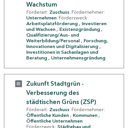
Wachstum
Förderart:
Zuschuss
Fördernehmer:
Unternehmen
Förderzweck:
Arbeitsplatzförderung
Investieren
und Wachsen
Existenzgründung
Qualifizierung/Aus- und
Weiterbildung/Personal
Forschung,
Innovationen und Digitalisierung
Investitionen in Sachanlagen und
Beratung
Unternehmensgründung
Zukunft Stadtgrün -
Verbesserung des
städtischen Grüns (ZSP)
Förderart:
Zuschuss
Fördernehmer:
Öffentliche Kunden
Kommunen
Öffentliche Unternehmen
Förderzweck:
Städtebau und