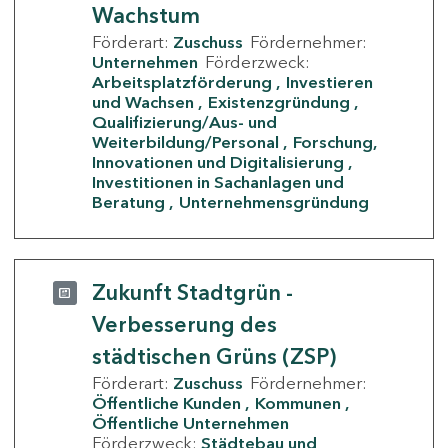
Wachstum
Förderart:
Zuschuss
Fördernehmer:
Unternehmen
Förderzweck:
Arbeitsplatzförderung
Investieren
und Wachsen
Existenzgründung
Qualifizierung/Aus- und
Weiterbildung/Personal
Forschung,
Innovationen und Digitalisierung
Investitionen in Sachanlagen und
Beratung
Unternehmensgründung
Zukunft Stadtgrün -
Verbesserung des
städtischen Grüns (ZSP)
Förderart:
Zuschuss
Fördernehmer:
Öffentliche Kunden
Kommunen
Öffentliche Unternehmen
Förderzweck:
Städtebau und