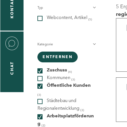
KONTAKT
5 Er
Typ
gen
regi
Webcontent, Artikel
n
(5)
Kategorie
ENTFERNEN
CHAT
icecenter
Zuschuss
(4)
Kommunen
(3)
Öffentliche Kunden
taktformular
(3)
Städtebau und
Regionalentwicklung
(3)
Arbeitsplatzförderun
erportal
g
(2)