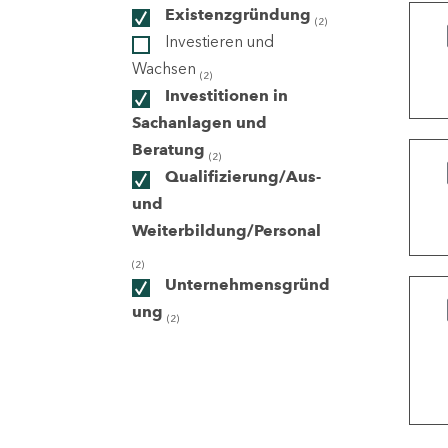
Existenzgründung
(2)
Investieren und
ndorte
Wachsen
(2)
Investitionen in
Sachanlagen und
Beratung
(2)
Qualifizierung/Aus-
und
Weiterbildung/Personal
(2)
Unternehmensgründ
ung
(2)