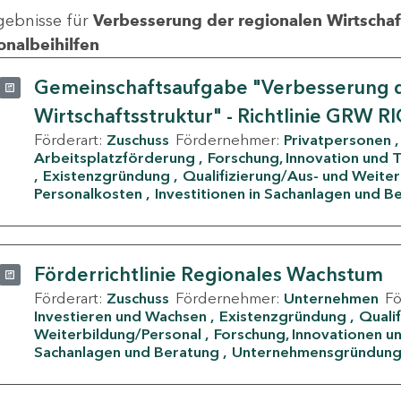
gebnisse für
Verbesserung der regionalen Wirtschafts
onalbeihilfen
Gemeinschaftsaufgabe "Verbesserung d
Wirtschaftsstruktur" - Richtlinie GRW R
Förderart:
Zuschuss
Fördernehmer:
Privatpersonen
Arbeitsplatzförderung
Forschung, Innovation und 
Existenzgründung
Qualifizierung/Aus- und Weite
Personalkosten
Investitionen in Sachanlagen und B
Förderrichtlinie Regionales Wachstum
Förderart:
Zuschuss
Fördernehmer:
Unternehmen
F
Investieren und Wachsen
Existenzgründung
Quali
Weiterbildung/Personal
Forschung, Innovationen un
Sachanlagen und Beratung
Unternehmensgründun