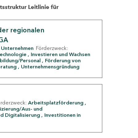
struktur Leitlinie für
er regionalen
IGA
Unternehmen
Förderzweck:
Technologie
Investieren und Wachsen
rbildung/Personal
Förderung von
eratung
Unternehmensgründung
örderzweck:
Arbeitsplatzförderung
fizierung/Aus- und
d Digitalisierung
Investitionen in
g