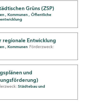
tädtischen Grüns (ZSP)
den
Kommunen
Öffentliche
entwicklung
r regionale Entwicklung
den
Kommunen
Förderzweck:
ngsplänen und
nungsförderung)
derzweck:
Städtebau und