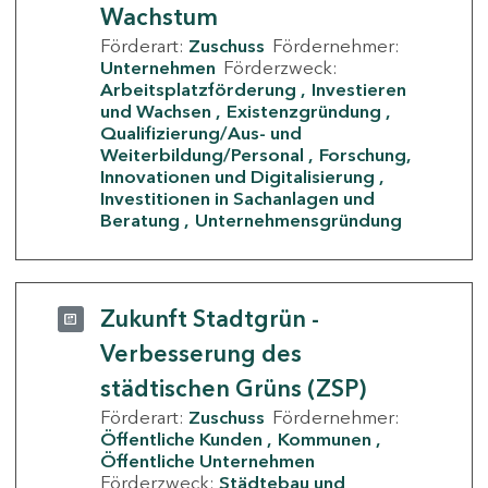
Wachstum
Förderart:
Zuschuss
Fördernehmer:
Unternehmen
Förderzweck:
Arbeitsplatzförderung
Investieren
und Wachsen
Existenzgründung
Qualifizierung/Aus- und
Weiterbildung/Personal
Forschung,
Innovationen und Digitalisierung
Investitionen in Sachanlagen und
Beratung
Unternehmensgründung
Zukunft Stadtgrün -
Verbesserung des
städtischen Grüns (ZSP)
Förderart:
Zuschuss
Fördernehmer:
Öffentliche Kunden
Kommunen
Öffentliche Unternehmen
Förderzweck:
Städtebau und