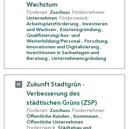
Wachstum
Förderart:
Zuschuss
Fördernehmer:
Unternehmen
Förderzweck:
Arbeitsplatzförderung
Investieren
und Wachsen
Existenzgründung
Qualifizierung/Aus- und
Weiterbildung/Personal
Forschung,
Innovationen und Digitalisierung
Investitionen in Sachanlagen und
Beratung
Unternehmensgründung
Zukunft Stadtgrün -
Verbesserung des
städtischen Grüns (ZSP)
Förderart:
Zuschuss
Fördernehmer:
Öffentliche Kunden
Kommunen
Öffentliche Unternehmen
Förderzweck:
Städtebau und