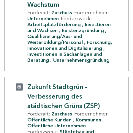
Wachstum
Förderart:
Zuschuss
Fördernehmer:
Unternehmen
Förderzweck:
Arbeitsplatzförderung
Investieren
und Wachsen
Existenzgründung
Qualifizierung/Aus- und
Weiterbildung/Personal
Forschung,
Innovationen und Digitalisierung
Investitionen in Sachanlagen und
Beratung
Unternehmensgründung
Zukunft Stadtgrün -
Verbesserung des
städtischen Grüns (ZSP)
Förderart:
Zuschuss
Fördernehmer:
Öffentliche Kunden
Kommunen
Öffentliche Unternehmen
Förderzweck:
Städtebau und