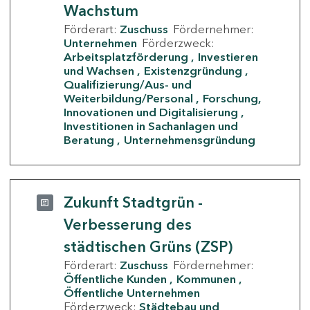
Wachstum
Förderart:
Zuschuss
Fördernehmer:
Unternehmen
Förderzweck:
Arbeitsplatzförderung
Investieren
und Wachsen
Existenzgründung
Qualifizierung/Aus- und
Weiterbildung/Personal
Forschung,
Innovationen und Digitalisierung
Investitionen in Sachanlagen und
Beratung
Unternehmensgründung
Zukunft Stadtgrün -
Verbesserung des
städtischen Grüns (ZSP)
Förderart:
Zuschuss
Fördernehmer:
Öffentliche Kunden
Kommunen
Öffentliche Unternehmen
Förderzweck:
Städtebau und