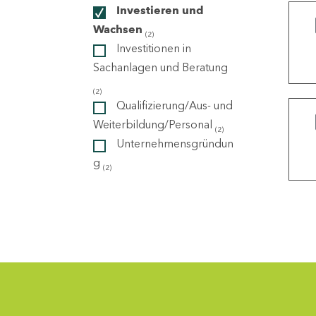
Investieren und
Wachsen
(2)
ndorte
Investitionen in
Sachanlagen und Beratung
(2)
Qualifizierung/Aus- und
Weiterbildung/Personal
(2)
Unternehmensgründun
g
(2)