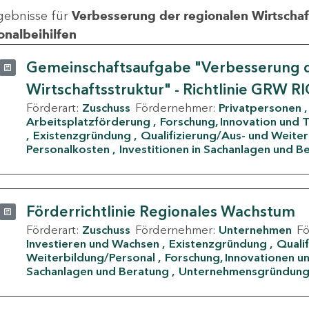
gebnisse für
Verbesserung der regionalen Wirtschafts
onalbeihilfen
Gemeinschaftsaufgabe "Verbesserung d
Wirtschaftsstruktur" - Richtlinie GRW R
Förderart:
Zuschuss
Fördernehmer:
Privatpersonen
Arbeitsplatzförderung
Forschung, Innovation und 
Existenzgründung
Qualifizierung/Aus- und Weite
Personalkosten
Investitionen in Sachanlagen und B
Förderrichtlinie Regionales Wachstum
Förderart:
Zuschuss
Fördernehmer:
Unternehmen
F
Investieren und Wachsen
Existenzgründung
Quali
Weiterbildung/Personal
Forschung, Innovationen un
Sachanlagen und Beratung
Unternehmensgründun