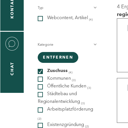
KONTAKT
4 Er
Typ
gen
regi
Webcontent, Artikel
n
(4)
Kategorie
ENTFERNEN
CHAT
icecenter
Zuschuss
(4)
Kommunen
(3)
Öffentliche Kunden
(3)
taktformular
Städtebau und
Regionalentwicklung
(3)
Arbeitsplatzförderung
erportal
(2)
Existenzgründung
(2)