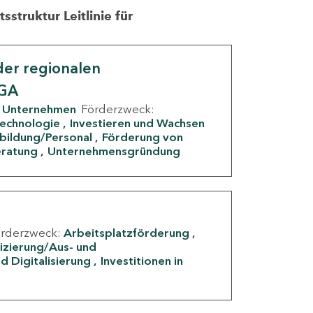
struktur Leitlinie für
er regionalen
IGA
Unternehmen
Förderzweck:
Technologie
Investieren und Wachsen
rbildung/Personal
Förderung von
eratung
Unternehmensgründung
örderzweck:
Arbeitsplatzförderung
fizierung/Aus- und
d Digitalisierung
Investitionen in
g