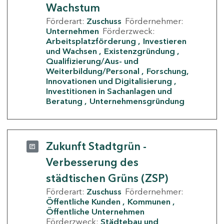
Wachstum
Förderart:
Zuschuss
Fördernehmer:
Unternehmen
Förderzweck:
Arbeitsplatzförderung
Investieren
und Wachsen
Existenzgründung
Qualifizierung/Aus- und
Weiterbildung/Personal
Forschung,
Innovationen und Digitalisierung
Investitionen in Sachanlagen und
Beratung
Unternehmensgründung
Zukunft Stadtgrün -
Verbesserung des
städtischen Grüns (ZSP)
Förderart:
Zuschuss
Fördernehmer:
Öffentliche Kunden
Kommunen
Öffentliche Unternehmen
Förderzweck:
Städtebau und