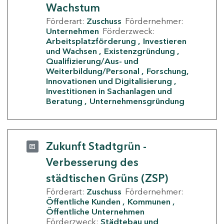
Wachstum
Förderart:
Zuschuss
Fördernehmer:
Unternehmen
Förderzweck:
Arbeitsplatzförderung
Investieren
und Wachsen
Existenzgründung
Qualifizierung/Aus- und
Weiterbildung/Personal
Forschung,
Innovationen und Digitalisierung
Investitionen in Sachanlagen und
Beratung
Unternehmensgründung
Zukunft Stadtgrün -
Verbesserung des
städtischen Grüns (ZSP)
Förderart:
Zuschuss
Fördernehmer:
Öffentliche Kunden
Kommunen
Öffentliche Unternehmen
Förderzweck:
Städtebau und