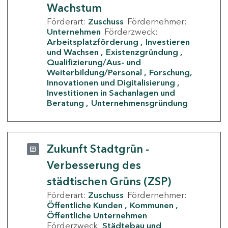
Wachstum
Förderart:
Zuschuss
Fördernehmer:
Unternehmen
Förderzweck:
Arbeitsplatzförderung
Investieren
und Wachsen
Existenzgründung
Qualifizierung/Aus- und
Weiterbildung/Personal
Forschung,
Innovationen und Digitalisierung
Investitionen in Sachanlagen und
Beratung
Unternehmensgründung
Zukunft Stadtgrün -
Verbesserung des
städtischen Grüns (ZSP)
Förderart:
Zuschuss
Fördernehmer:
Öffentliche Kunden
Kommunen
Öffentliche Unternehmen
Förderzweck:
Städtebau und