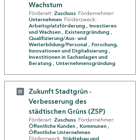
Wachstum
Förderart:
Zuschuss
Fördernehmer:
Unternehmen
Förderzweck:
Arbeitsplatzförderung
Investieren
und Wachsen
Existenzgründung
Qualifizierung/Aus- und
Weiterbildung/Personal
Forschung,
Innovationen und Digitalisierung
Investitionen in Sachanlagen und
Beratung
Unternehmensgründung
Zukunft Stadtgrün -
Verbesserung des
städtischen Grüns (ZSP)
Förderart:
Zuschuss
Fördernehmer:
Öffentliche Kunden
Kommunen
Öffentliche Unternehmen
Förderzweck:
Städtebau und