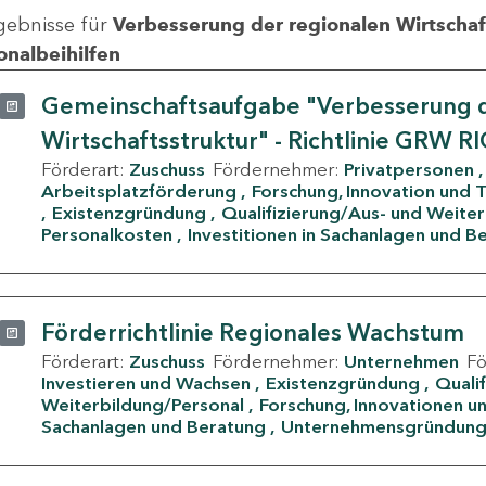
gebnisse für
Verbesserung der regionalen Wirtschafts
onalbeihilfen
Gemeinschaftsaufgabe "Verbesserung d
Wirtschaftsstruktur" - Richtlinie GRW R
Förderart:
Zuschuss
Fördernehmer:
Privatpersonen
Arbeitsplatzförderung
Forschung, Innovation und 
Existenzgründung
Qualifizierung/Aus- und Weite
Personalkosten
Investitionen in Sachanlagen und B
Förderrichtlinie Regionales Wachstum
Förderart:
Zuschuss
Fördernehmer:
Unternehmen
F
Investieren und Wachsen
Existenzgründung
Quali
Weiterbildung/Personal
Forschung, Innovationen un
Sachanlagen und Beratung
Unternehmensgründun