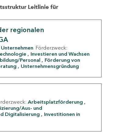
struktur Leitlinie für
er regionalen
IGA
Unternehmen
Förderzweck:
Technologie
Investieren und Wachsen
rbildung/Personal
Förderung von
eratung
Unternehmensgründung
örderzweck:
Arbeitsplatzförderung
fizierung/Aus- und
d Digitalisierung
Investitionen in
g