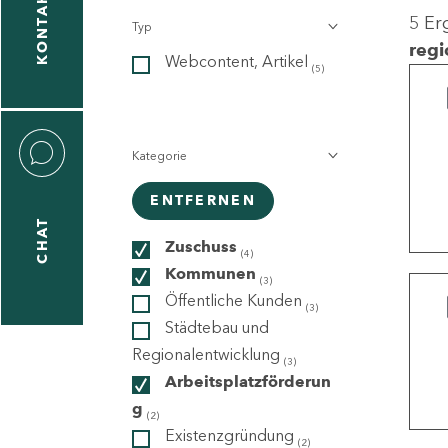
KONTAKT
5 Er
Typ
gen
regi
Webcontent, Artikel
n
(5)
Kategorie
ENTFERNEN
CHAT
icecenter
Zuschuss
(4)
Kommunen
(3)
Öffentliche Kunden
(3)
taktformular
Städtebau und
Regionalentwicklung
(3)
Arbeitsplatzförderun
g
erportal
(2)
Existenzgründung
(2)