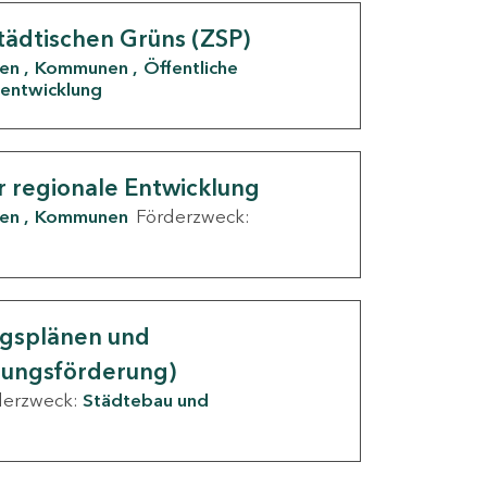
tädtischen Grüns (ZSP)
den
Kommunen
Öffentliche
entwicklung
r regionale Entwicklung
den
Kommunen
Förderzweck:
ngsplänen und
nungsförderung)
derzweck:
Städtebau und