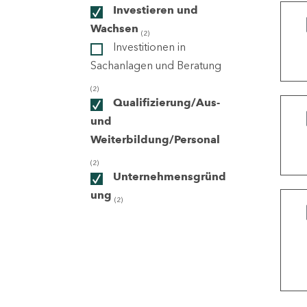
Investieren und
Wachsen
(2)
ndorte
Investitionen in
Sachanlagen und Beratung
(2)
Qualifizierung/Aus-
und
Weiterbildung/Personal
(2)
Unternehmensgründ
ung
(2)