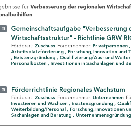
gebnisse für
Verbesserung der regionalen Wirtschafts
onalbeihilfen
Gemeinschaftsaufgabe "Verbesserung d
Wirtschaftsstruktur" - Richtlinie GRW R
Förderart:
Zuschuss
Fördernehmer:
Privatpersonen
Arbeitsplatzförderung
Forschung, Innovation und 
Existenzgründung
Qualifizierung/Aus- und Weite
Personalkosten
Investitionen in Sachanlagen und B
Förderrichtlinie Regionales Wachstum
Förderart:
Zuschuss
Fördernehmer:
Unternehmen
F
Investieren und Wachsen
Existenzgründung
Quali
Weiterbildung/Personal
Forschung, Innovationen un
Sachanlagen und Beratung
Unternehmensgründun