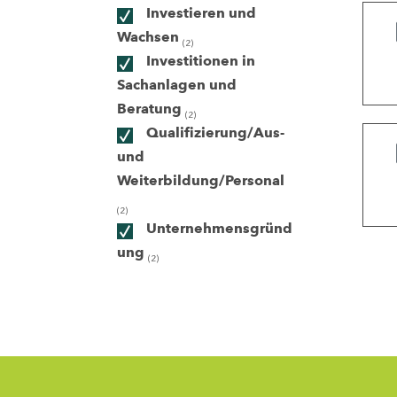
Investieren und
Wachsen
(2)
ndorte
Investitionen in
Sachanlagen und
Beratung
(2)
Qualifizierung/Aus-
und
Weiterbildung/Personal
(2)
Unternehmensgründ
ung
(2)