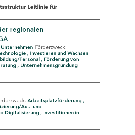
struktur Leitlinie für
er regionalen
IGA
Unternehmen
Förderzweck:
Technologie
Investieren und Wachsen
rbildung/Personal
Förderung von
eratung
Unternehmensgründung
örderzweck:
Arbeitsplatzförderung
fizierung/Aus- und
d Digitalisierung
Investitionen in
g