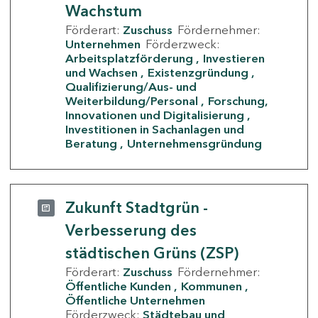
Wachstum
Förderart:
Zuschuss
Fördernehmer:
Unternehmen
Förderzweck:
Arbeitsplatzförderung
Investieren
und Wachsen
Existenzgründung
Qualifizierung/Aus- und
Weiterbildung/Personal
Forschung,
Innovationen und Digitalisierung
Investitionen in Sachanlagen und
Beratung
Unternehmensgründung
Zukunft Stadtgrün -
Verbesserung des
städtischen Grüns (ZSP)
Förderart:
Zuschuss
Fördernehmer:
Öffentliche Kunden
Kommunen
Öffentliche Unternehmen
Förderzweck:
Städtebau und