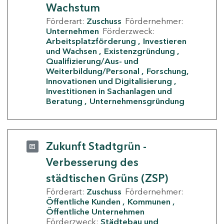
Wachstum
Förderart:
Zuschuss
Fördernehmer:
Unternehmen
Förderzweck:
Arbeitsplatzförderung
Investieren
und Wachsen
Existenzgründung
Qualifizierung/Aus- und
Weiterbildung/Personal
Forschung,
Innovationen und Digitalisierung
Investitionen in Sachanlagen und
Beratung
Unternehmensgründung
Zukunft Stadtgrün -
Verbesserung des
städtischen Grüns (ZSP)
Förderart:
Zuschuss
Fördernehmer:
Öffentliche Kunden
Kommunen
Öffentliche Unternehmen
Förderzweck:
Städtebau und