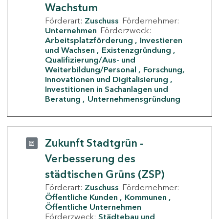
Wachstum
Förderart:
Zuschuss
Fördernehmer:
Unternehmen
Förderzweck:
Arbeitsplatzförderung
Investieren
und Wachsen
Existenzgründung
Qualifizierung/Aus- und
Weiterbildung/Personal
Forschung,
Innovationen und Digitalisierung
Investitionen in Sachanlagen und
Beratung
Unternehmensgründung
Zukunft Stadtgrün -
Verbesserung des
städtischen Grüns (ZSP)
Förderart:
Zuschuss
Fördernehmer:
Öffentliche Kunden
Kommunen
Öffentliche Unternehmen
Förderzweck:
Städtebau und