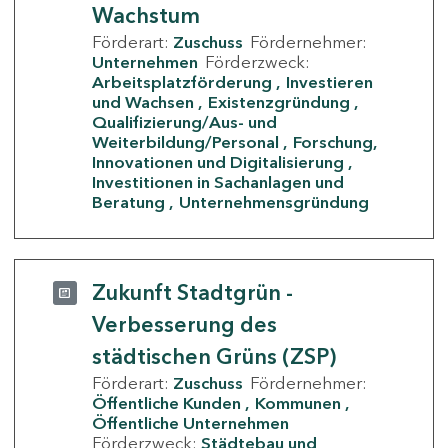
Wachstum
Förderart:
Zuschuss
Fördernehmer:
Unternehmen
Förderzweck:
Arbeitsplatzförderung
Investieren
und Wachsen
Existenzgründung
Qualifizierung/Aus- und
Weiterbildung/Personal
Forschung,
Innovationen und Digitalisierung
Investitionen in Sachanlagen und
Beratung
Unternehmensgründung
Zukunft Stadtgrün -
Verbesserung des
städtischen Grüns (ZSP)
Förderart:
Zuschuss
Fördernehmer:
Öffentliche Kunden
Kommunen
Öffentliche Unternehmen
Förderzweck:
Städtebau und