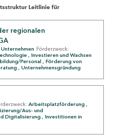
struktur Leitlinie für
er regionalen
IGA
Unternehmen
Förderzweck:
Technologie
Investieren und Wachsen
rbildung/Personal
Förderung von
eratung
Unternehmensgründung
örderzweck:
Arbeitsplatzförderung
fizierung/Aus- und
d Digitalisierung
Investitionen in
g