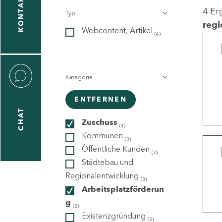
KONTAKT
4 Er
Typ
gen
regi
Webcontent, Artikel
n
(4)
Kategorie
ENTFERNEN
CHAT
icecenter
Zuschuss
(4)
Kommunen
(3)
Öffentliche Kunden
(3)
taktformular
Städtebau und
Regionalentwicklung
(3)
Arbeitsplatzförderun
g
erportal
(2)
Existenzgründung
(2)