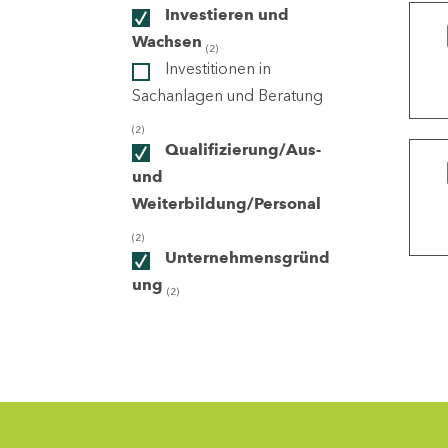
Investieren und
Wachsen
(2)
ndorte
Investitionen in
Sachanlagen und Beratung
(2)
Qualifizierung/Aus-
und
Weiterbildung/Personal
(2)
Unternehmensgründ
ung
(2)