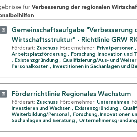
gebnisse für
Verbesserung der regionalen Wirtschafts
onalbeihilfen
Gemeinschaftsaufgabe "Verbesserung d
Wirtschaftsstruktur" - Richtlinie GRW R
Förderart:
Zuschuss
Fördernehmer:
Privatpersonen
Arbeitsplatzförderung
Forschung, Innovation und 
Existenzgründung
Qualifizierung/Aus- und Weite
Personalkosten
Investitionen in Sachanlagen und B
Förderrichtlinie Regionales Wachstum
Förderart:
Zuschuss
Fördernehmer:
Unternehmen
F
Investieren und Wachsen
Existenzgründung
Quali
Weiterbildung/Personal
Forschung, Innovationen un
Sachanlagen und Beratung
Unternehmensgründun