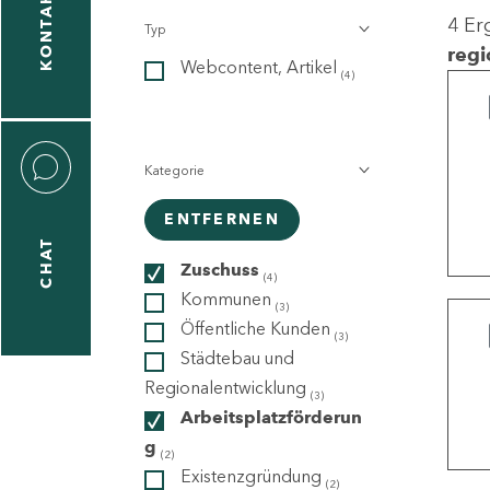
KONTAKT
4 Er
Typ
gen
regi
Webcontent, Artikel
n
(4)
Kategorie
ENTFERNEN
CHAT
icecenter
Zuschuss
(4)
Kommunen
(3)
Öffentliche Kunden
(3)
taktformular
Städtebau und
Regionalentwicklung
(3)
Arbeitsplatzförderun
g
erportal
(2)
Existenzgründung
(2)