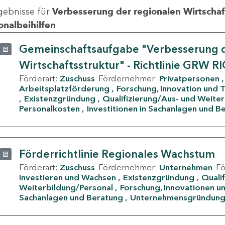
gebnisse für
Verbesserung der regionalen Wirtschafts
onalbeihilfen
Gemeinschaftsaufgabe "Verbesserung d
Wirtschaftsstruktur" - Richtlinie GRW R
Förderart:
Zuschuss
Fördernehmer:
Privatpersonen
Arbeitsplatzförderung
Forschung, Innovation und 
Existenzgründung
Qualifizierung/Aus- und Weite
Personalkosten
Investitionen in Sachanlagen und B
Förderrichtlinie Regionales Wachstum
Förderart:
Zuschuss
Fördernehmer:
Unternehmen
F
Investieren und Wachsen
Existenzgründung
Quali
Weiterbildung/Personal
Forschung, Innovationen un
Sachanlagen und Beratung
Unternehmensgründun