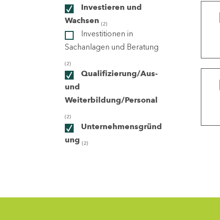
Investieren und
Wachsen
(2)
ndorte
Investitionen in
Sachanlagen und Beratung
(2)
Qualifizierung/Aus-
und
Weiterbildung/Personal
(2)
Unternehmensgründ
ung
(2)