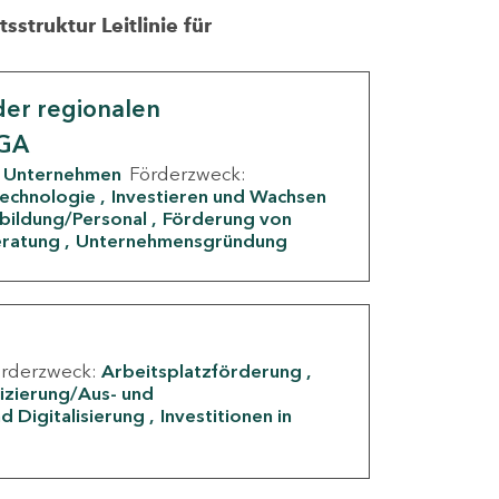
struktur Leitlinie für
er regionalen
IGA
Unternehmen
Förderzweck:
Technologie
Investieren und Wachsen
rbildung/Personal
Förderung von
eratung
Unternehmensgründung
örderzweck:
Arbeitsplatzförderung
fizierung/Aus- und
d Digitalisierung
Investitionen in
g