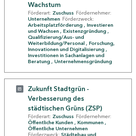
Wachstum
Förderart:
Zuschuss
Fördernehmer:
Unternehmen
Förderzweck:
Arbeitsplatzförderung
Investieren
und Wachsen
Existenzgründung
Qualifizierung/Aus- und
Weiterbildung/Personal
Forschung,
Innovationen und Digitalisierung
Investitionen in Sachanlagen und
Beratung
Unternehmensgründung
Zukunft Stadtgrün -
Verbesserung des
städtischen Grüns (ZSP)
Förderart:
Zuschuss
Fördernehmer:
Öffentliche Kunden
Kommunen
Öffentliche Unternehmen
Förderzweck:
Städtebau und