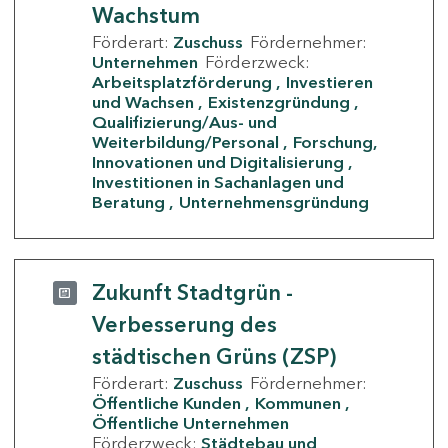
Wachstum
Förderart:
Zuschuss
Fördernehmer:
Unternehmen
Förderzweck:
Arbeitsplatzförderung
Investieren
und Wachsen
Existenzgründung
Qualifizierung/Aus- und
Weiterbildung/Personal
Forschung,
Innovationen und Digitalisierung
Investitionen in Sachanlagen und
Beratung
Unternehmensgründung
Zukunft Stadtgrün -
Verbesserung des
städtischen Grüns (ZSP)
Förderart:
Zuschuss
Fördernehmer:
Öffentliche Kunden
Kommunen
Öffentliche Unternehmen
Förderzweck:
Städtebau und