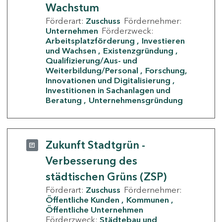
Wachstum
Förderart:
Zuschuss
Fördernehmer:
Unternehmen
Förderzweck:
Arbeitsplatzförderung
Investieren
und Wachsen
Existenzgründung
Qualifizierung/Aus- und
Weiterbildung/Personal
Forschung,
Innovationen und Digitalisierung
Investitionen in Sachanlagen und
Beratung
Unternehmensgründung
Zukunft Stadtgrün -
Verbesserung des
städtischen Grüns (ZSP)
Förderart:
Zuschuss
Fördernehmer:
Öffentliche Kunden
Kommunen
Öffentliche Unternehmen
Förderzweck:
Städtebau und