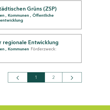
tädtischen Grüns (ZSP)
den
Kommunen
Öffentliche
entwicklung
r regionale Entwicklung
den
Kommunen
Förderzweck:
1
2
Seite
Seite