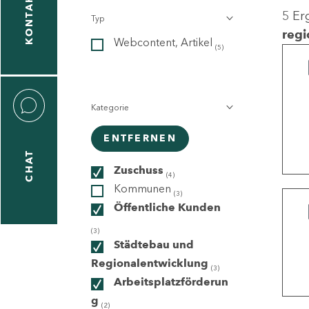
KONTAKT
5 Er
Typ
gen
regi
Webcontent, Artikel
n
(5)
Kategorie
ENTFERNEN
CHAT
icecenter
Zuschuss
(4)
Kommunen
(3)
Öffentliche Kunden
taktformular
(3)
Städtebau und
Regionalentwicklung
(3)
Arbeitsplatzförderun
erportal
g
(2)