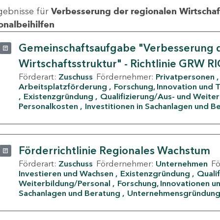
gebnisse für
Verbesserung der regionalen Wirtschafts
onalbeihilfen
Gemeinschaftsaufgabe "Verbesserung d
Wirtschaftsstruktur" - Richtlinie GRW R
Förderart:
Zuschuss
Fördernehmer:
Privatpersonen
Arbeitsplatzförderung
Forschung, Innovation und 
Existenzgründung
Qualifizierung/Aus- und Weite
Personalkosten
Investitionen in Sachanlagen und B
Förderrichtlinie Regionales Wachstum
Förderart:
Zuschuss
Fördernehmer:
Unternehmen
F
Investieren und Wachsen
Existenzgründung
Quali
Weiterbildung/Personal
Forschung, Innovationen un
Sachanlagen und Beratung
Unternehmensgründun