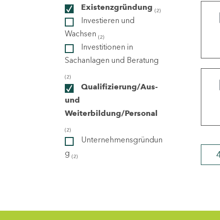
Existenzgründung
(2)
Investieren und
ndorte
Wachsen
(2)
Investitionen in
Sachanlagen und Beratung
(2)
Qualifizierung/Aus-
und
Weiterbildung/Personal
(2)
Unternehmensgründun
g
(2)