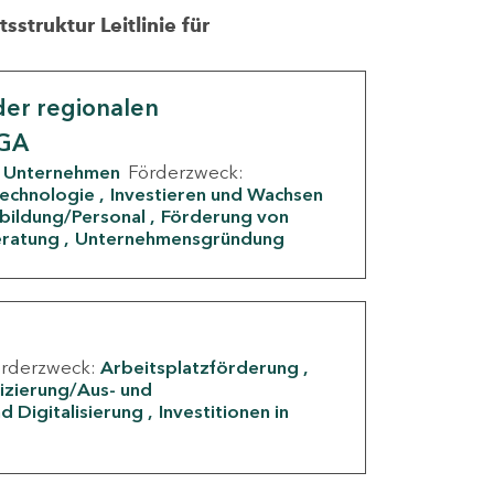
struktur Leitlinie für
er regionalen
IGA
Unternehmen
Förderzweck:
Technologie
Investieren und Wachsen
rbildung/Personal
Förderung von
eratung
Unternehmensgründung
örderzweck:
Arbeitsplatzförderung
fizierung/Aus- und
d Digitalisierung
Investitionen in
g