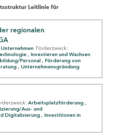
struktur Leitlinie für
er regionalen
IGA
Unternehmen
Förderzweck:
Technologie
Investieren und Wachsen
rbildung/Personal
Förderung von
eratung
Unternehmensgründung
örderzweck:
Arbeitsplatzförderung
fizierung/Aus- und
d Digitalisierung
Investitionen in
g