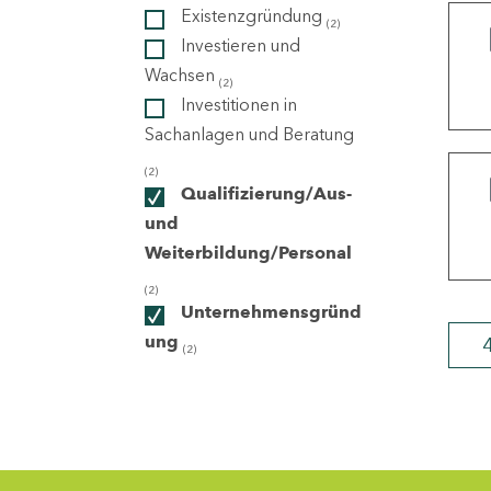
Existenzgründung
(2)
Investieren und
ndorte
Wachsen
(2)
Investitionen in
Sachanlagen und Beratung
(2)
Qualifizierung/Aus-
und
Weiterbildung/Personal
(2)
Unternehmensgründ
ung
(2)