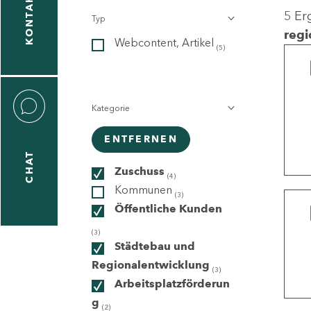
KONTAKT
5 Er
Typ
gen
regi
Webcontent, Artikel
n
(5)
Kategorie
ENTFERNEN
CHAT
icecenter
Zuschuss
(4)
Kommunen
(3)
Öffentliche Kunden
taktformular
(3)
Städtebau und
Regionalentwicklung
(3)
Arbeitsplatzförderun
erportal
g
(2)