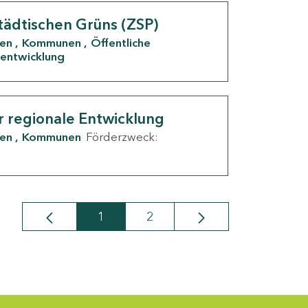
tädtischen Grüns (ZSP)
den
Kommunen
Öffentliche
entwicklung
r regionale Entwicklung
den
Kommunen
Förderzweck:
1
2
Seite
Seite