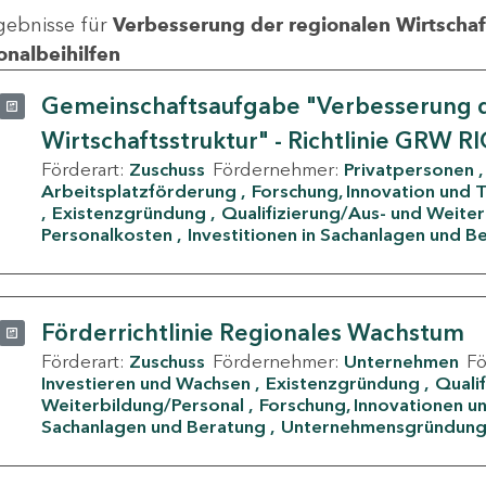
gebnisse für
Verbesserung der regionalen Wirtschafts
onalbeihilfen
Gemeinschaftsaufgabe "Verbesserung d
Wirtschaftsstruktur" - Richtlinie GRW R
Förderart:
Zuschuss
Fördernehmer:
Privatpersonen
Arbeitsplatzförderung
Forschung, Innovation und 
Existenzgründung
Qualifizierung/Aus- und Weite
Personalkosten
Investitionen in Sachanlagen und B
Förderrichtlinie Regionales Wachstum
Förderart:
Zuschuss
Fördernehmer:
Unternehmen
F
Investieren und Wachsen
Existenzgründung
Quali
Weiterbildung/Personal
Forschung, Innovationen un
Sachanlagen und Beratung
Unternehmensgründun