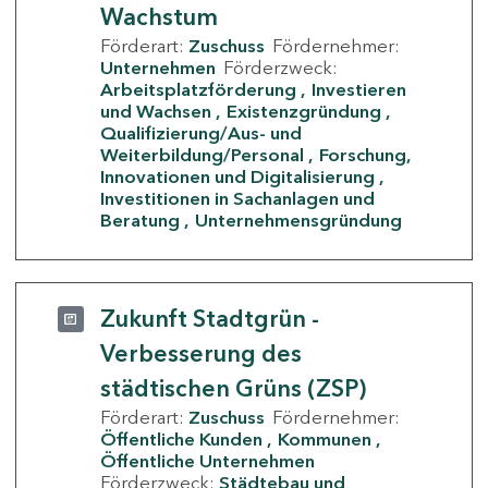
Wachstum
Förderart:
Zuschuss
Fördernehmer:
Unternehmen
Förderzweck:
Arbeitsplatzförderung
Investieren
und Wachsen
Existenzgründung
Qualifizierung/Aus- und
Weiterbildung/Personal
Forschung,
Innovationen und Digitalisierung
Investitionen in Sachanlagen und
Beratung
Unternehmensgründung
Zukunft Stadtgrün -
Verbesserung des
städtischen Grüns (ZSP)
Förderart:
Zuschuss
Fördernehmer:
Öffentliche Kunden
Kommunen
Öffentliche Unternehmen
Förderzweck:
Städtebau und