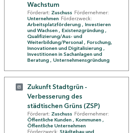
Wachstum
Förderart:
Zuschuss
Fördernehmer:
Unternehmen
Förderzweck:
Arbeitsplatzförderung
Investieren
und Wachsen
Existenzgründung
Qualifizierung/Aus- und
Weiterbildung/Personal
Forschung,
Innovationen und Digitalisierung
Investitionen in Sachanlagen und
Beratung
Unternehmensgründung
Zukunft Stadtgrün -
Verbesserung des
städtischen Grüns (ZSP)
Förderart:
Zuschuss
Fördernehmer:
Öffentliche Kunden
Kommunen
Öffentliche Unternehmen
Förderzweck:
Städtebau und