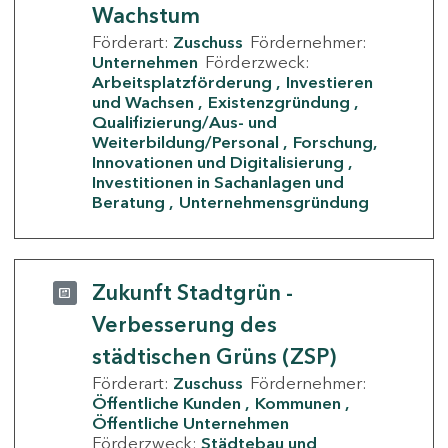
Wachstum
Förderart:
Zuschuss
Fördernehmer:
Unternehmen
Förderzweck:
Arbeitsplatzförderung
Investieren
und Wachsen
Existenzgründung
Qualifizierung/Aus- und
Weiterbildung/Personal
Forschung,
Innovationen und Digitalisierung
Investitionen in Sachanlagen und
Beratung
Unternehmensgründung
Zukunft Stadtgrün -
Verbesserung des
städtischen Grüns (ZSP)
Förderart:
Zuschuss
Fördernehmer:
Öffentliche Kunden
Kommunen
Öffentliche Unternehmen
Förderzweck:
Städtebau und