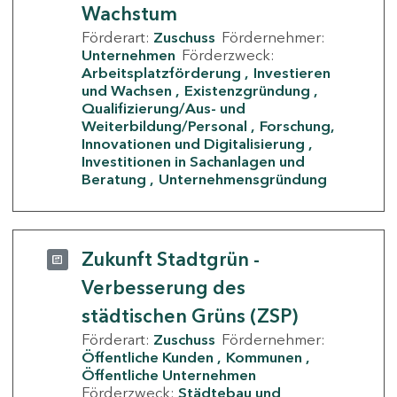
Wachstum
Förderart:
Zuschuss
Fördernehmer:
Unternehmen
Förderzweck:
Arbeitsplatzförderung
Investieren
und Wachsen
Existenzgründung
Qualifizierung/Aus- und
Weiterbildung/Personal
Forschung,
Innovationen und Digitalisierung
Investitionen in Sachanlagen und
Beratung
Unternehmensgründung
Zukunft Stadtgrün -
Verbesserung des
städtischen Grüns (ZSP)
Förderart:
Zuschuss
Fördernehmer:
Öffentliche Kunden
Kommunen
Öffentliche Unternehmen
Förderzweck:
Städtebau und