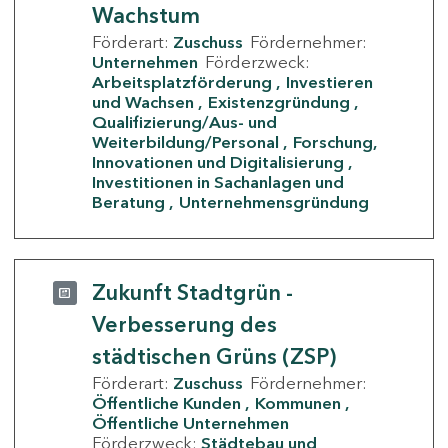
Wachstum
Förderart:
Zuschuss
Fördernehmer:
Unternehmen
Förderzweck:
Arbeitsplatzförderung
Investieren
und Wachsen
Existenzgründung
Qualifizierung/Aus- und
Weiterbildung/Personal
Forschung,
Innovationen und Digitalisierung
Investitionen in Sachanlagen und
Beratung
Unternehmensgründung
Zukunft Stadtgrün -
Verbesserung des
städtischen Grüns (ZSP)
Förderart:
Zuschuss
Fördernehmer:
Öffentliche Kunden
Kommunen
Öffentliche Unternehmen
Förderzweck:
Städtebau und