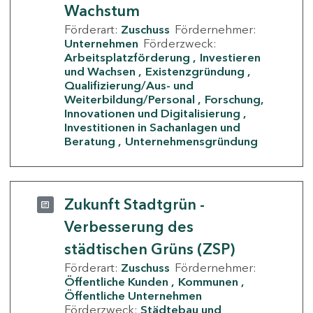
Wachstum
Förderart:
Zuschuss
Fördernehmer:
Unternehmen
Förderzweck:
Arbeitsplatzförderung
Investieren
und Wachsen
Existenzgründung
Qualifizierung/Aus- und
Weiterbildung/Personal
Forschung,
Innovationen und Digitalisierung
Investitionen in Sachanlagen und
Beratung
Unternehmensgründung
Zukunft Stadtgrün -
Verbesserung des
städtischen Grüns (ZSP)
Förderart:
Zuschuss
Fördernehmer:
Öffentliche Kunden
Kommunen
Öffentliche Unternehmen
Förderzweck:
Städtebau und