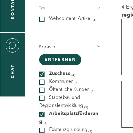
KONTAKT
4 Er
Typ
gen
regi
Webcontent, Artikel
n
(4)
Kategorie
ENTFERNEN
CHAT
icecenter
Zuschuss
(4)
Kommunen
(3)
Öffentliche Kunden
(3)
taktformular
Städtebau und
Regionalentwicklung
(3)
Arbeitsplatzförderun
g
erportal
(2)
Existenzgründung
(2)