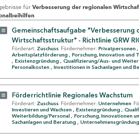
gebnisse für
Verbesserung der regionalen Wirtschafts
onalbeihilfen
Gemeinschaftsaufgabe "Verbesserung d
Wirtschaftsstruktur" - Richtlinie GRW R
Förderart:
Zuschuss
Fördernehmer:
Privatpersonen
Arbeitsplatzförderung
Forschung, Innovation und 
Existenzgründung
Qualifizierung/Aus- und Weite
Personalkosten
Investitionen in Sachanlagen und B
Förderrichtlinie Regionales Wachstum
Förderart:
Zuschuss
Fördernehmer:
Unternehmen
F
Investieren und Wachsen
Existenzgründung
Quali
Weiterbildung/Personal
Forschung, Innovationen un
Sachanlagen und Beratung
Unternehmensgründun