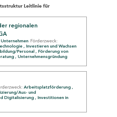
struktur Leitlinie für
er regionalen
IGA
Unternehmen
Förderzweck:
Technologie
Investieren und Wachsen
rbildung/Personal
Förderung von
eratung
Unternehmensgründung
örderzweck:
Arbeitsplatzförderung
fizierung/Aus- und
d Digitalisierung
Investitionen in
g