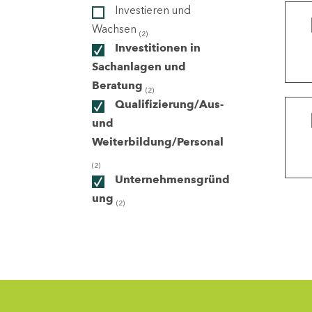
Investieren und
Wachsen
(2)
ndorte
Investitionen in
Sachanlagen und
Beratung
(2)
Qualifizierung/Aus-
und
Weiterbildung/Personal
(2)
Unternehmensgründ
ung
(2)