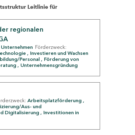
struktur Leitlinie für
er regionalen
IGA
Unternehmen
Förderzweck:
Technologie
Investieren und Wachsen
rbildung/Personal
Förderung von
eratung
Unternehmensgründung
örderzweck:
Arbeitsplatzförderung
fizierung/Aus- und
d Digitalisierung
Investitionen in
g