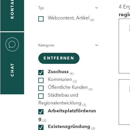
KONTAKT
4 Er
Typ
gen
regi
Webcontent, Artikel
n
(4)
Kategorie
ENTFERNEN
CHAT
icecenter
Zuschuss
(4)
Kommunen
(3)
Öffentliche Kunden
(3)
taktformular
Städtebau und
Regionalentwicklung
(3)
Arbeitsplatzförderun
g
erportal
(2)
Existenzgründung
(2)