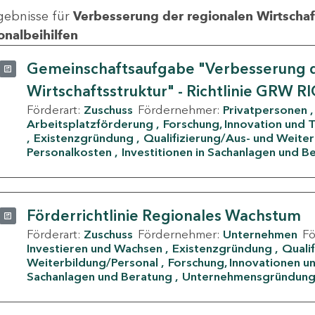
gebnisse für
Verbesserung der regionalen Wirtschafts
onalbeihilfen
Gemeinschaftsaufgabe "Verbesserung d
Wirtschaftsstruktur" - Richtlinie GRW R
Förderart:
Zuschuss
Fördernehmer:
Privatpersonen
Arbeitsplatzförderung
Forschung, Innovation und 
Existenzgründung
Qualifizierung/Aus- und Weite
Personalkosten
Investitionen in Sachanlagen und B
Förderrichtlinie Regionales Wachstum
Förderart:
Zuschuss
Fördernehmer:
Unternehmen
F
Investieren und Wachsen
Existenzgründung
Quali
Weiterbildung/Personal
Forschung, Innovationen un
Sachanlagen und Beratung
Unternehmensgründun