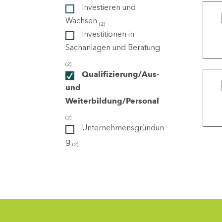
Investieren und
Wachsen
(2)
ndorte
Investitionen in
Sachanlagen und Beratung
(2)
Qualifizierung/Aus-
und
Weiterbildung/Personal
(2)
Unternehmensgründun
g
(2)