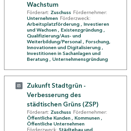
Wachstum
Förderart:
Zuschuss
Fördernehmer:
Unternehmen
Förderzweck:
Arbeitsplatzförderung
Investieren
und Wachsen
Existenzgründung
Qualifizierung/Aus- und
Weiterbildung/Personal
Forschung,
Innovationen und Digitalisierung
Investitionen in Sachanlagen und
Beratung
Unternehmensgründung
Zukunft Stadtgrün -
Verbesserung des
städtischen Grüns (ZSP)
Förderart:
Zuschuss
Fördernehmer:
Öffentliche Kunden
Kommunen
Öffentliche Unternehmen
Förderzweck:
Städtebau und