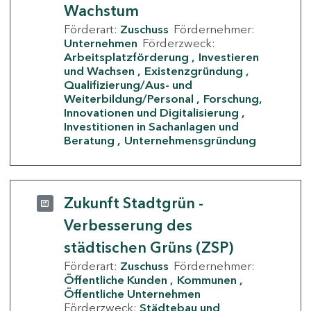
Wachstum
Förderart:
Zuschuss
Fördernehmer:
Unternehmen
Förderzweck:
Arbeitsplatzförderung
Investieren
und Wachsen
Existenzgründung
Qualifizierung/Aus- und
Weiterbildung/Personal
Forschung,
Innovationen und Digitalisierung
Investitionen in Sachanlagen und
Beratung
Unternehmensgründung
Zukunft Stadtgrün -
Verbesserung des
städtischen Grüns (ZSP)
Förderart:
Zuschuss
Fördernehmer:
Öffentliche Kunden
Kommunen
Öffentliche Unternehmen
Förderzweck:
Städtebau und