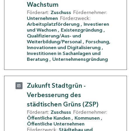
Wachstum
Förderart:
Zuschuss
Fördernehmer:
Unternehmen
Förderzweck:
Arbeitsplatzförderung
Investieren
und Wachsen
Existenzgründung
Qualifizierung/Aus- und
Weiterbildung/Personal
Forschung,
Innovationen und Digitalisierung
Investitionen in Sachanlagen und
Beratung
Unternehmensgründung
Zukunft Stadtgrün -
Verbesserung des
städtischen Grüns (ZSP)
Förderart:
Zuschuss
Fördernehmer:
Öffentliche Kunden
Kommunen
Öffentliche Unternehmen
Förderzweck:
Städtebau und